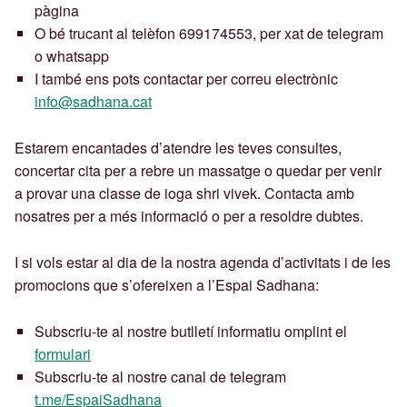
pàgina
O bé trucant al telèfon 699174553, per xat de telegram
o whatsapp
I també ens pots contactar per correu electrònic
info@sadhana.cat
Estarem encantades d’atendre les teves consultes,
concertar cita per a rebre un massatge o quedar per venir
a provar una classe de ioga shri vivek. Contacta amb
nosatres per a més informació o per a resoldre dubtes.
I si vols estar al dia de la nostra agenda d’activitats i de les
promocions que s’ofereixen a l’Espai Sadhana:
Subscriu-te al nostre butlletí informatiu omplint el
formulari
Subscriu-te al nostre canal de telegram
t.me/EspaiSadhana