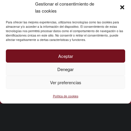
Gestionar el consentimiento de
Volver a la navegación principal
las cookies
Para ofrecer las mejores experiencias, utilizamos tecnologías como las cookies para
almacenar y/o acceder a la información del dispositivo. El consentimiento de estas
tecnologías nos permitirá procesar datos como el comportamiento de navegación o las
identificaciones únicas en este sitio. No consentir o retirar el consentimiento, puede
afectar negativamente a ciertas características y funciones.
© 2026
SADHANA
|
Utilizando el tema
para
WordPress
.
Modern
|
Volver arriba ↑
Aceptar
Instagram
Correo electrónico
Volver arriba ↑
Denegar
Ver preferencias
Menú
Política de cookies